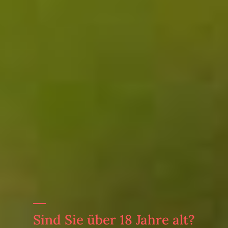
Sind Sie über 18 Jahre alt?