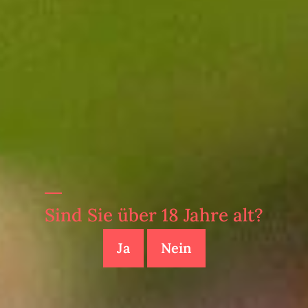
Sind Sie über 18 Jahre alt?
Ja
Nein