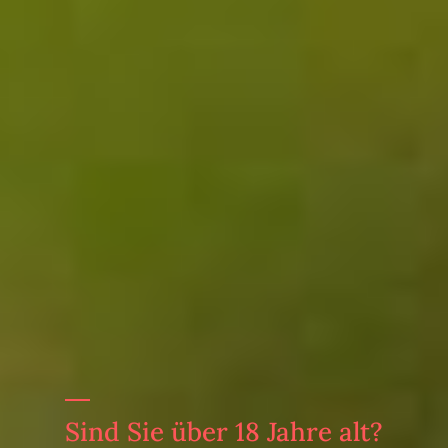
Sind Sie über 18 Jahre alt?